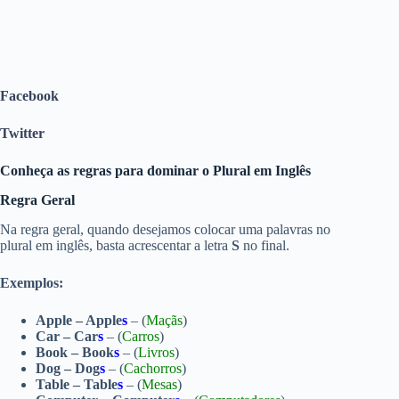
Facebook
Twitter
Conheça as regras para dominar o Plural em Inglês
Regra Geral
Na regra geral, quando desejamos colocar uma palavras no
plural em inglês, basta acrescentar a letra
S
no final.
Exemplos:
Apple – Apple
s
– (
Maçãs
)
Car – Car
s
– (
Carros
)
Book – Book
s
– (
Livros
)
Dog – Dog
s
– (
Cachorros
)
Table – Table
s
– (
Mesas
)