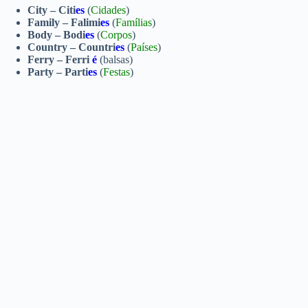
City – Citi
es
(
Cidades
)
Family – Falimi
es
(
Famílias
)
Body – Bodi
es
(
Corpos
)
Country – Countri
es
(
Países
)
Ferry – Ferri
é
(balsas)
Party – Parti
es
(
Festas
)