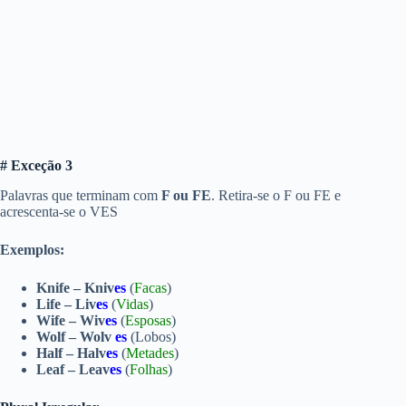
# Exceção 3
Palavras que terminam com
F ou FE
. Retira-se o F ou FE e
acrescenta-se o VES
Exemplos:
Knife – Kniv
es
(
Facas
)
Life – Liv
es
(
Vidas
)
Wife – Wiv
es
(
Esposas
)
Wolf – Wolv
es
(Lobos)
Half – Halv
es
(
Metades
)
Leaf – Leav
es
(
Folhas
)