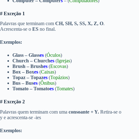
Computer – Computer
s
– (
Computadores
)
# Exceção 1
Palavras que terminam com
CH, SH, S, SS, X, Z, O
.
Acrescenta-se o
ES
no final.
Exemplos:
Glass – Glass
es
(
Óculos
)
Church – Church
es
(
Igrejas
)
Brush – Brush
es
(
Escovas
)
Box – Box
es
(
Caixas
)
Topaz – Topaz
es
(
Topázios
)
Bus – Bus
es
(
Ônibus
)
Tomato – Tomato
es
(
Tomates
)
# Exceção 2
Palavras quem terminam com uma
consoante + Y.
Retira-se o
y e acrescenta-se -ies
Exemplos: