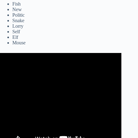
Fish
New
Politic
Snake
Lorry
Self
Elf
Mouse