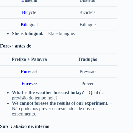
Bi
lateral
Bilateral
Bi
cycle
Bicicleta
Bi
lingual
Bilíngue
She is bilingual.
– Ela é bilingue.
Fore- : antes de
Prefixo + Palavra
Tradução
Fore
cast
Previsão
Fore
see
Prever
What is the weather forecast today?
– Qual é a
previsão do tempo hoje?
We cannot foresee the results of our experiment.
–
Não podemos prever os resultados de nosso
experimento.
Sub- : abaixo de, inferior