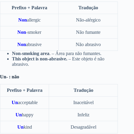
Prefixo + Palavra
Tradução
Non
allergic
Não-alérgico
Non
-smoker
Não fumante
Non
abrasive
Não abrasivo
Non-smoking area
. – Área para não fumantes.
This object is non-abrasive.
– Este objeto é não
abrasivo.
Un- : não
Prefixo + Palavra
Tradução
Un
acceptable
Inaceitável
Un
happy
Infeliz
Un
kind
Desagradável