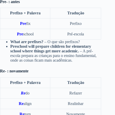
Pre- : antes
Prefixo + Palavra
Tradução
Pre
fix
Prefixo
Pre
school
Pré-escola
What are prefixes?
– O que são prefixos?
Preschool will prepare children for elementary
school where things get more academic.
– A pré-
escola prepara as crianças para o ensino fundamental,
onde as coisas ficam mais acadêmicas.
Re- : novamente
Prefixo + Palavra
Tradução
Re
do
Refazer
Re
align
Realinhar
Re
turn
Novamente