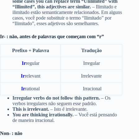
some cases you can replace term “Unlimited” with
“Illimited”, this adjectives are similar.
– Ilimitado e
ilimitado estão semanticamente relacionados. Em alguns
casos, você pode substituir o termo “Ilimitado” por
“Ilimitado”, esses adjetivos são semelhantes.
Ir- : não, antes de palavras que começam com “r”
Prefixo + Palavra
Tradução
Ir
regular
Irregular
Ir
relevant
Irrelevante
Ir
rational
Irracional
Irregular verbs do not follow this pattern.
– Os
verbos irregulares não seguem esse padrão.
This is irrelevant.
– Isto é irrelevante.
You are thinking irrationally.
– Você está pensando
de maneira irracional.
Non- : não