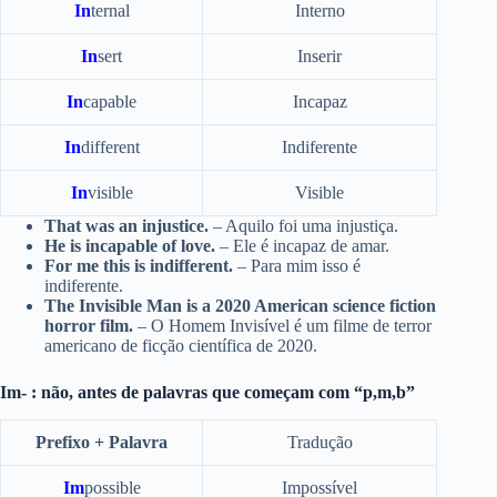
In
ternal
Interno
In
sert
Inserir
In
capable
Incapaz
In
different
Indiferente
In
visible
Visible
That was an injustice.
– Aquilo foi uma injustiça.
He is incapable of love.
– Ele é incapaz de amar.
For me this is indifferent.
– Para mim isso é
indiferente.
The Invisible Man is a 2020 American science fiction
horror film.
– O Homem Invisível é um filme de terror
americano de ficção científica de 2020.
Im- : não, antes de palavras que começam com “p,m,b”
Prefixo + Palavra
Tradução
Im
possible
Impossível