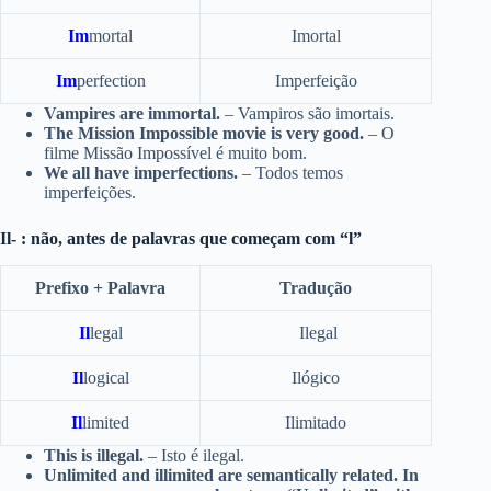
Im
mortal
Imortal
Im
perfection
Imperfeição
Vampires are immortal.
– Vampiros são imortais.
The Mission Impossible movie is very good.
– O
filme Missão Impossível é muito bom.
We all have imperfections.
– Todos temos
imperfeições.
Il- : não, antes de palavras que começam com “l”
Prefixo + Palavra
Tradução
Il
legal
Ilegal
Il
logical
Ilógico
Il
limited
Ilimitado
This is illegal.
– Isto é ilegal.
Unlimited and illimited are semantically related. In