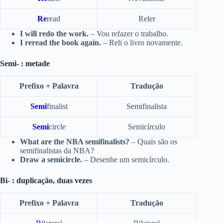
Re
read
Reler
I will redo the work.
– Vou refazer o trabalho.
I reread the book again.
– Reli o livro novamente.
Semi- : metade
Prefixo + Palavra
Tradução
Semi
finalist
Semifinalista
Semi
circle
Semicírculo
What are the NBA semifinalists?
– Quais são os
semifinalistas da NBA?
Draw a semicircle.
– Desenhe um semicírculo.
Bi- : duplicação, duas vezes
Prefixo + Palavra
Tradução