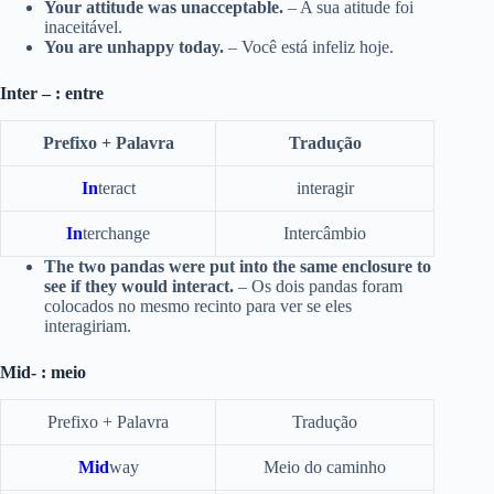
Your attitude was unacceptable.
– A sua atitude foi
inaceitável.
You are unhappy today.
– Você está infeliz hoje.
Inter – : entre
Prefixo + Palavra
Tradução
In
teract
interagir
In
terchange
Intercâmbio
The two pandas were put into the same enclosure to
see if they would interact.
– Os dois pandas foram
colocados no mesmo recinto para ver se eles
interagiriam.
Mid- : meio
Prefixo + Palavra
Tradução
Mid
way
Meio do caminho