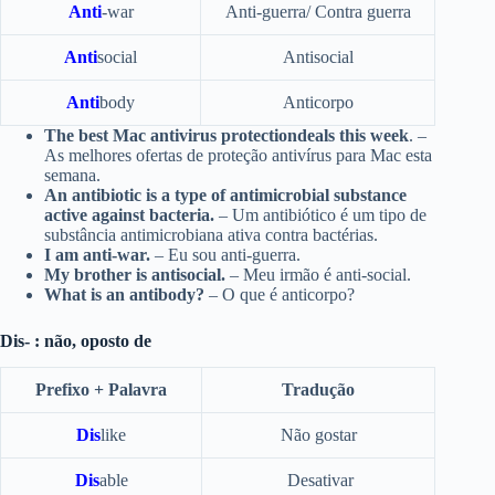
Anti
-war
Anti-guerra/ Contra guerra
Anti
social
Antisocial
Anti
body
Anticorpo
The best Mac antivirus protectiondeals this week
. –
As melhores ofertas de proteção antivírus para Mac esta
semana.
An antibiotic is a type of antimicrobial substance
active against bacteria.
– Um antibiótico é um tipo de
substância antimicrobiana ativa contra bactérias.
I am anti-war.
– Eu sou anti-guerra.
My brother is antisocial.
– Meu irmão é anti-social.
What is an antibody?
– O que é anticorpo?
Dis- : não, oposto de
Prefixo + Palavra
Tradução
Dis
like
Não gostar
Dis
able
Desativar