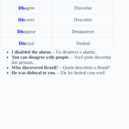
Dis
agree
Discordar
Dis
cover
Descobrir
Dis
appear
Desaparecer
Dis
loyal
Desleal
I disabled the alarm.
– Eu desativei o alarme.
You can disagree with people.
– Você pode discordar
das pessoas.
Who discovered Brazil?
– Quem descobriu o Brasil?
He was disloyal to you.
– Ele foi desleal com você.