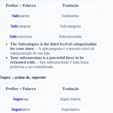
Prefixo + Palavra
Tradução
Sub
marine
Submarino
Sub
category
Subcategoria
Sub
conscious
Subconsciente
The Subcategory is the third level of categorization
for your store.
– A subcategoria é o terceiro nível de
categorização de sua loja.
Your subconscious is a powerful force to be
reckoned with.
– Seu subconsciente é uma força
poderosa a ser considerada.
Super- : acima de, superior
Prefixo + Palavra
Tradução
Super
star
Super estrela
Super
lative
Superlativo