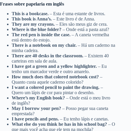
Frases sobre papelaria em inglês
This is a bookcase.
– Esta é uma estante de livros.
This book is Anna’s.
– Este livro é de Anna.
They are my crayons.
– Eles são meus giz de cera.
Where is the blue folder?
– Onde está a pasta azul?
The red pen is inside the case.
– A caneta vermelha
está dentro do estojo.
There is a notebook on my chair.
– Há um caderno na
minha cadeira.
There are 40 desks in the classroom.
– Existem 40
carteiras em sala de aula.
I have got a green and a yellow highlighter.
– Eu
tenho um marcador verde e outro amarelo.
How much does that colored notebook cost?
–
Quanto custa aquele caderno colorido?
I want a colored pencil to paint the drawing.
–
Quero um lápis de cor para pintar o desenho.
Where’s my English book?
– Onde está o meu livro
de inglês?
May I borrow your pen?
– Posso pegar sua caneta
emprestada?
I have pencils and pens.
– Eu tenho lápis e canetas.
What else do you think he has in his school bag?
– O
que mais você acha que ele tem na mochila?