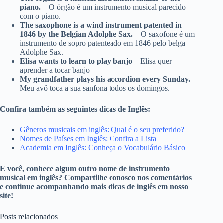
piano.
– O órgão é um instrumento musical parecido
com o piano.
The saxophone is a wind instrument patented in
1846 by the Belgian Adolphe Sax.
– O saxofone é um
instrumento de sopro patenteado em 1846 pelo belga
Adolphe Sax.
Elisa wants to learn to play banjo
– Elisa quer
aprender a tocar banjo
My grandfather plays his accordion every Sunday.
–
Meu avô toca a sua sanfona todos os domingos.
Confira também as seguintes dicas de Inglês:
Gêneros musicais em inglês: Qual é o seu preferido?
Nomes de Países em Inglês: Confira a Lista
Academia em Inglês: Conheça o Vocabulário Básico
E você, conhece algum outro nome de instrumento
musical em inglês? Compartilhe conosco nos comentários
e continue acompanhando mais dicas de inglês em nosso
site!
Posts relacionados