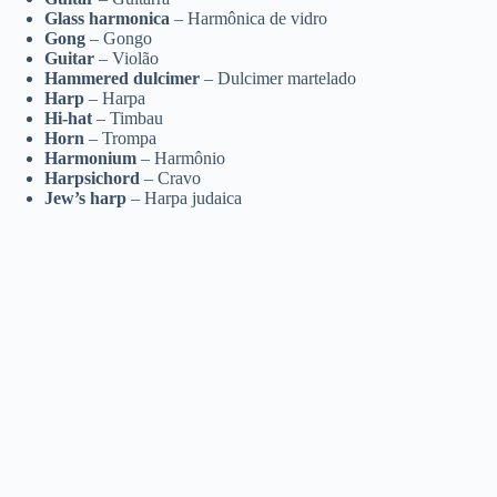
Glass harmonica
– Harmônica de vidro
Gong
– Gongo
Guitar
– Violão
Hammered dulcimer
– Dulcimer martelado
Harp
– Harpa
Hi-hat
– Timbau
Horn
– Trompa
Harmonium
– Harmônio
Harpsichord
– Cravo
Jew’s harp
– Harpa judaica