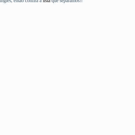
inglês, então confira a
lista
que separamos!!