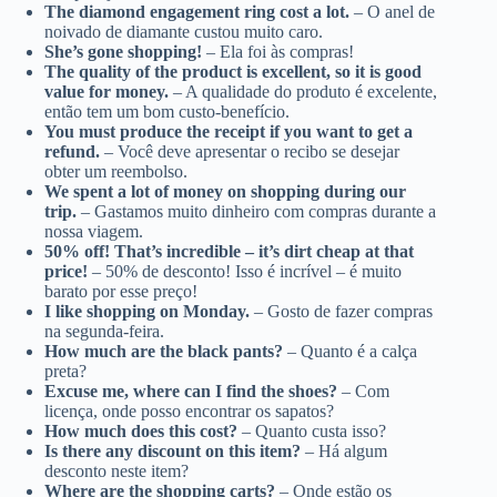
The diamond engagement ring cost a lot.
– O anel de
noivado de diamante custou muito caro.
She’s gone shopping!
– Ela foi às compras!
The quality of the product is excellent, so it is good
value for money.
– A qualidade do produto é excelente,
então tem um bom custo-benefício.
You must produce the receipt if you want to get a
refund.
– Você deve apresentar o recibo se desejar
obter um reembolso.
We spent a lot of money on shopping during our
trip.
– Gastamos muito dinheiro com compras durante a
nossa viagem.
50% off! That’s incredible – it’s dirt cheap at that
price!
– 50% de desconto! Isso é incrível – é muito
barato por esse preço!
I like shopping on Monday.
– Gosto de fazer compras
na segunda-feira.
How much are the black pants?
– Quanto é a calça
preta?
Excuse me, where can I find the shoes?
– Com
licença, onde posso encontrar os sapatos?
How much does this cost?
– Quanto custa isso?
Is there any discount on this item?
– Há algum
desconto neste item?
Where are the shopping carts?
– Onde estão os