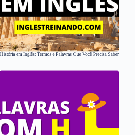
História em Inglês: Termos e Palavras Que Você Precisa Saber