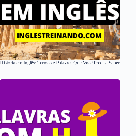
História em Inglês: Termos e Palavras Que Você Precisa Saber