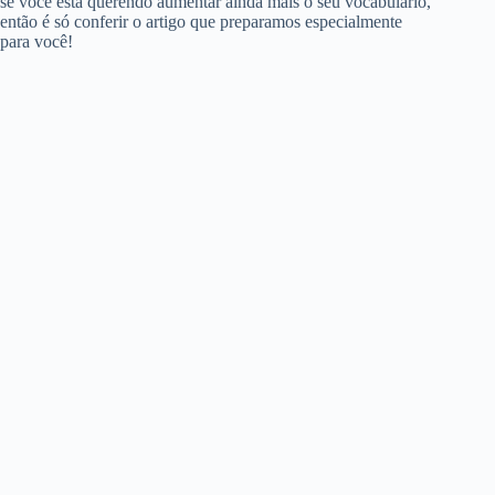
se você está querendo aumentar ainda mais o seu vocabulário,
então é só conferir o artigo que preparamos especialmente
para você!