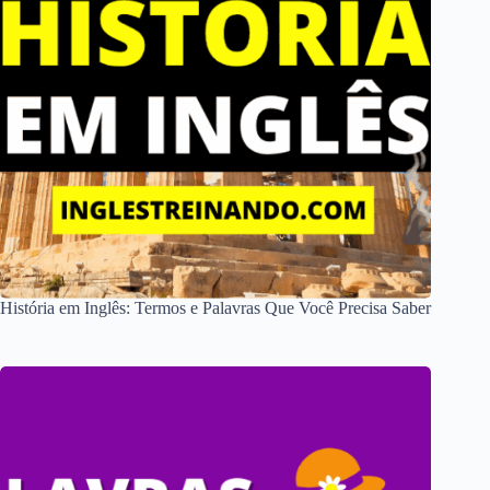
História em Inglês: Termos e Palavras Que Você Precisa Saber