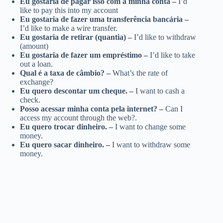
Eu gostaria de pagar isso com a minha conta –
I’d
like to pay this into my account
Eu gostaria de fazer uma transferência bancária –
I’d like to make a wire transfer.
Eu gostaria de retirar (quantia) –
I’d like to withdraw
(amount)
Eu gostaria de fazer um empréstimo –
I’d like to take
out a loan.
Qual é a taxa de câmbio? –
What’s the rate of
exchange?
Eu quero descontar um cheque. –
I want to cash a
check.
Posso acessar minha conta pela internet? –
Can I
access my account through the web?.
Eu quero trocar dinheiro. –
I want to change some
money.
Eu quero sacar dinheiro. –
I want to withdraw some
money.