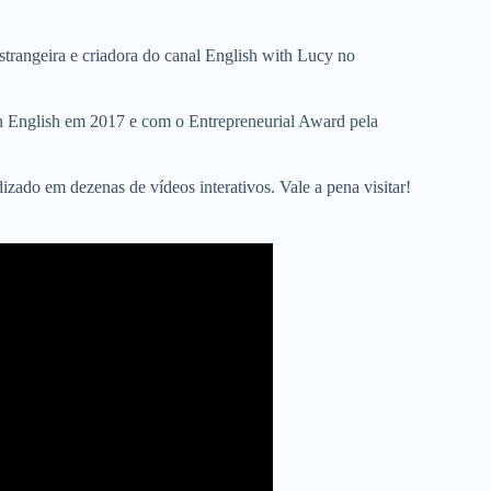
strangeira e criadora do canal English with Lucy no
n English em 2017 e com o Entrepreneurial Award pela
zado em dezenas de vídeos interativos. Vale a pena visitar!