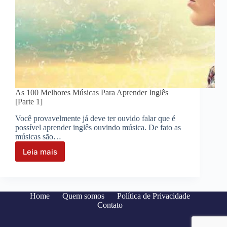
As 100 Melhores Músicas Para Aprender Inglês
[Parte 1]
Você provavelmente já deve ter ouvido falar que é
possível aprender inglês ouvindo música. De fato as
músicas são…
Leia mais
As
100
Melhores
Músicas
Para
Home
Quem somos
Política de Privacidade
Aprender
Contato
Inglês
[Parte