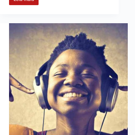
As
100
Melhores
Músicas
Para
Aprender
Inglês
[Parte
3]