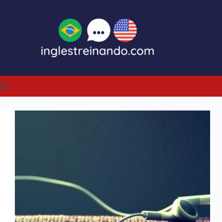
Pular
para
o
conteúdo