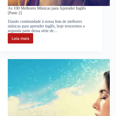
As 100 Melhores Músicas para Aprender Inglês
[Parte 2]
Dando continuidade à nossa lista de melhores
músicas para aprender inglês, hoje trouxemos a
segunda parte dessa série de…
Leia mais
As
100
Melhores
Músicas
para
Aprender
Inglês
[Parte
2]