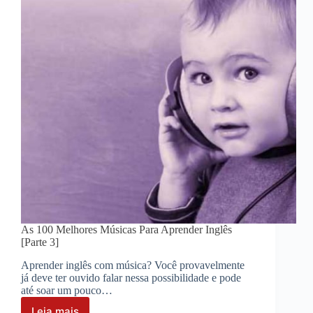
4]
As 100 Melhores Músicas Para Aprender Inglês
[Parte 3]
Aprender inglês com música? Você provavelmente
já deve ter ouvido falar nessa possibilidade e pode
até soar um pouco…
Leia mais