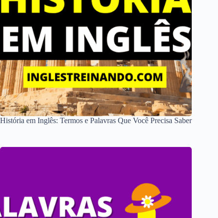
História em Inglês: Termos e Palavras Que Você Precisa Saber